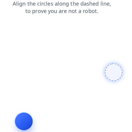
faq
login
news