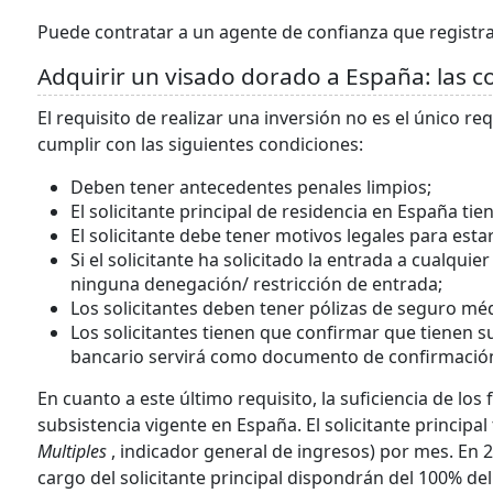
Puede contratar a un agente de confianza que registr
Adquirir un visado dorado a España: las c
El requisito de realizar una inversión no es el único r
cumplir con las siguientes condiciones:
Deben tener antecedentes penales limpios;
El solicitante principal de residencia en España ti
El solicitante debe tener motivos legales para est
Si el solicitante ha solicitado la entrada a cualqu
ninguna denegación/ restricción de entrada;
Los solicitantes deben tener pólizas de seguro méd
Los solicitantes tienen que confirmar que tienen su
bancario servirá como documento de confirmación
En cuanto a este último requisito, la suficiencia de lo
subsistencia vigente en España. El solicitante principa
Multiples
, indicador general de ingresos) por mes. En 2
cargo del solicitante principal dispondrán del 100% d