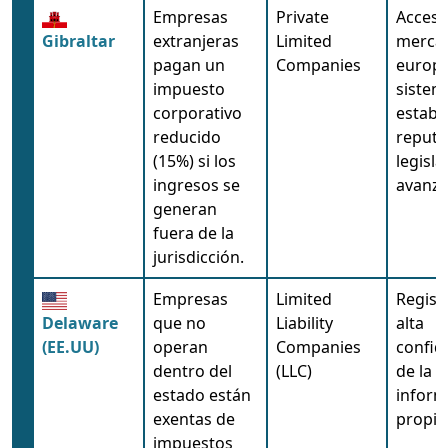
Empresas
Private
Acceso
Gibraltar
extranjeras
Limited
merca
pagan un
Companies
europe
impuesto
sistem
corporativo
establ
reducido
reputa
(15%) si los
legisla
ingresos se
avanza
generan
fuera de la
jurisdicción.
Empresas
Limited
Registr
Delaware
que no
Liability
alta
(EE.UU)
operan
Companies
confid
dentro del
(LLC)
de la
estado están
inform
exentas de
propie
impuestos