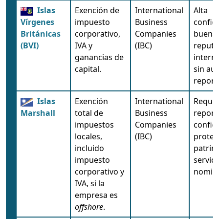
Islas
Exención de
International
Alta
Vírgenes
impuesto
Business
confid
Británicas
corporativo,
Companies
buena
(BVI)
IVA y
(IBC)
reputa
ganancias de
interna
capital.
sin aud
report
Islas
Exención
International
Requis
Marshall
total de
Business
reporte
impuestos
Companies
confid
locales,
(IBC)
protec
incluido
patrim
impuesto
servici
corporativo y
nomin
IVA, si la
empresa es
offshore
.