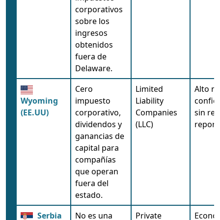
corporativos
sobre los
ingresos
obtenidos
fuera de
Delaware.
Cero
Limited
Alto ni
Wyoming
impuesto
Liability
confid
(EE.UU)
corporativo,
Companies
sin req
dividendos y
(LLC)
report
ganancias de
capital para
compañías
que operan
fuera del
estado.
Serbia
No es una
Private
Econo