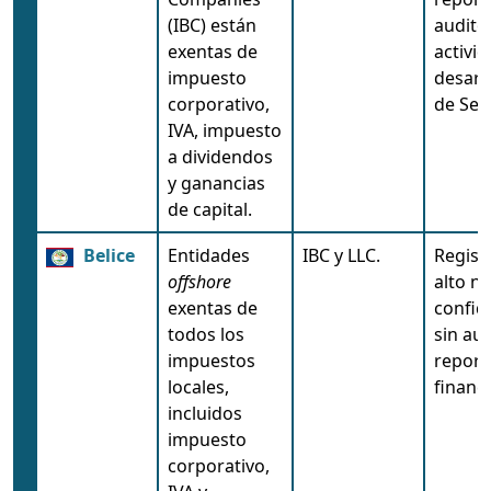
(IBC) están
auditor
exentas de
activid
impuesto
desarr
corporativo,
de Sey
IVA, impuesto
a dividendos
y ganancias
de capital.
Belice
Entidades
IBC y LLC.
Regist
offshore
alto ni
exentas de
confid
todos los
sin aud
impuestos
report
locales,
financi
incluidos
impuesto
corporativo,