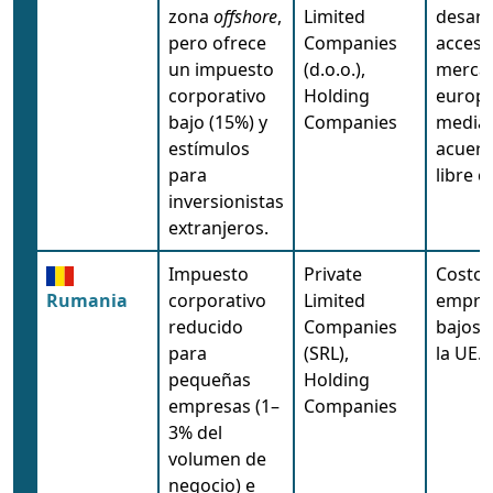
zona
offshore
,
Limited
desarr
pero ofrece
Companies
acceso
un impuesto
(d.o.o.),
merca
corporativo
Holding
europ
bajo (15%) y
Companies
media
estímulos
acuerd
para
libre 
inversionistas
extranjeros.
Impuesto
Private
Costos
Rumania
corporativo
Limited
empres
reducido
Companies
bajos,
para
(SRL),
la UE.
pequeñas
Holding
empresas (1–
Companies
3% del
volumen de
negocio) e