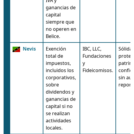
IVA y
ganancias de
capital
siempre que
no operen en
Belice.
Nevis
Exención
IBC, LLC,
Sólida
total de
Fundaciones
protec
impuestos,
y
patrimo
incluidos los
Fideicomisos.
confid
corporativos,
sin aud
sobre
report
dividendos y
ganancias de
capital si no
se realizan
actividades
locales.