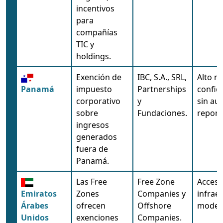
incentivos
para
compañías
TIC y
holdings.
Exención de
IBC, S.A., SRL,
Alto ni
Panamá
impuesto
Partnerships
confid
corporativo
y
sin aud
sobre
Fundaciones.
report
ingresos
generados
fuera de
Panamá.
Las Free
Free Zone
Acceso
Emiratos
Zones
Companies y
infrae
Árabes
ofrecen
Offshore
moder
Unidos
exenciones
Companies.