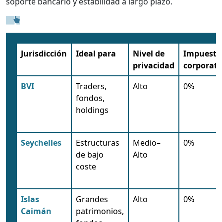
soporte bancario y estabilidad a largo plazo.
Jurisdicción
Ideal para
Nivel de
Impuesto
privacidad
corporati
BVI
Traders,
Alto
0%
fondos,
holdings
Seychelles
Estructuras
Medio–
0%
de bajo
Alto
coste
Islas
Grandes
Alto
0%
Caimán
patrimonios,