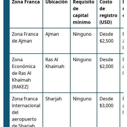
Zona Franca
Ubicación
Requisito
Costo
R
de
de
n
capital
registro
e
mínimo
(USD)
Zona Franca
Ajman
Ninguno
Desde
R
de Ajman
$2,500
a
lo
Zona
Ras Al
Ninguno
Desde
R
Económica
Khaimah
$2,000
a
de Ras Al
lo
Khaimah
(RAKEZ)
Zona franca
Sharjah
Ninguno
Desde
R
internacional
$3,000
a
del
lo
aeropuerto
de Sharjah