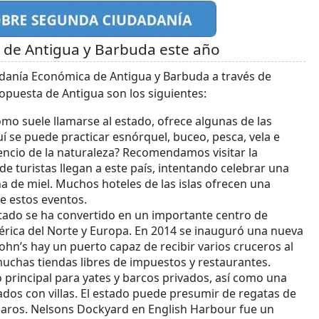
a de Antigua y Barbuda este año
danía Económica de Antigua y Barbuda a través de
opuesta de Antigua son los siguientes:
como suele llamarse al estado, ofrece algunas de las
í se puede practicar esnórquel, buceo, pesca, vela e
lencio de la naturaleza? Recomendamos visitar la
e turistas llegan a este país, intentando celebrar una
na de miel. Muchos hoteles de las islas ofrecen una
e estos eventos.
stado se ha convertido en un importante centro de
mérica del Norte y Europa. En 2014 se inauguró una nueva
John’s hay un puerto capaz de recibir varios cruceros al
muchas tiendas libres de impuestos y restaurantes.
o principal para yates y barcos privados, así como una
dos con villas. El estado puede presumir de regatas de
y caros. Nelsons Dockyard en English Harbour fue un