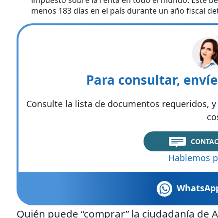
impuesto sobre la renta en todo el mundo. Este be
menos 183 días en el país durante un año fiscal d
Para consultar, enví
Consulte la lista de documentos requeridos, y 
co
CONTAC
Hablemos p
WhatsAp
Quién puede “comprar” la ciudadanía de A