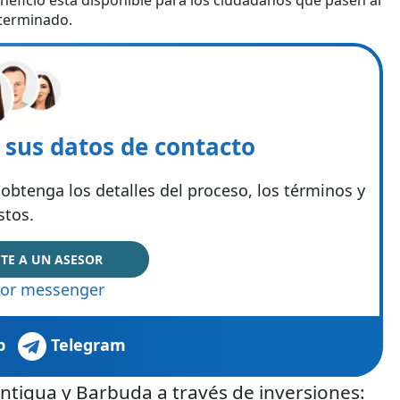
neficio está disponible para los ciudadanos que pasen al
eterminado.
e sus datos de contacto
obtenga los detalles del proceso, los términos y
stos.
TE A UN ASESOR
or messenger
p
Telegram
ntigua y Barbuda a través de inversiones: