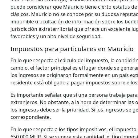
puede considerar que Mauricio tiene cierto estatus de pa
clásicos, Mauricio no se conoce por su dudosa reputaci
imponible u ocultación de información sobre los benefic
jurisdicción extraterritorial que ofrece un excelente lu
favorables y un alto nivel de seguridad.
Impuestos para particulares en Mauricio
En lo que respecta al cálculo del impuesto, la condición
cambio, el factor principal es el lugar donde se generan
los ingresos se originaron formalmente en un país ext
residente está obligado a pagar impuestos sobre ellos
Es importante señalar que si una persona trabaja par
extranjeros. No obstante, a la hora de determinar las o
los ingresos debe ser la prioridad. Si los ingresos se
correspondiente.
En lo que respecta a los tipos impositivos, el impuesto
650.000 MUR. Si se supera esta cantidad, el tipo impo