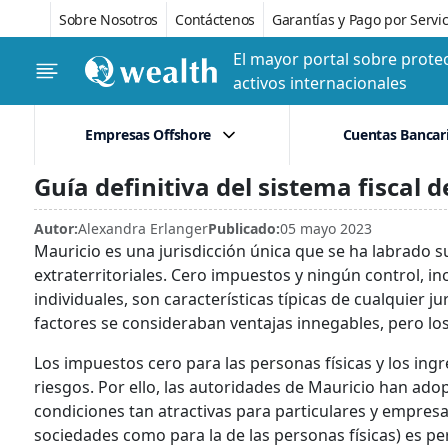
Sobre Nosotros
Contáctenos
Garantías y Pago por Servic
El mayor portal sobre protec
activos internacionales
Empresas Offshore
Cuentas Bancar
Guía definitiva del sistema fiscal 
Autor:
Alexandra Erlanger
Publicado:
05 mayo 2023
Mauricio es una jurisdicción única que se ha labrado 
extraterritoriales. Cero impuestos y ningún control, in
individuales, son características típicas de cualquier j
factores se consideraban ventajas innegables, pero l
Los impuestos cero para las personas físicas y los i
riesgos. Por ello, las autoridades de Mauricio han ad
condiciones tan atractivas para particulares y empresas 
sociedades como para la de las personas físicas) es pe