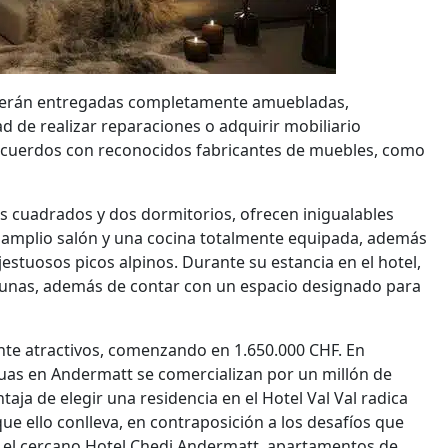
l serán entregadas completamente amuebladas,
d de realizar reparaciones o adquirir mobiliario
 acuerdos con reconocidos fabricantes de muebles, como
os cuadrados y dos dormitorios, ofrecen inigualables
 amplio salón y una cocina totalmente equipada, además
stuosos picos alpinos. Durante su estancia en el hotel,
saunas, además de contar con un espacio designado para
mente atractivos, comenzando en 1.650.000 CHF. En
uas en Andermatt se comercializan por un millón de
taja de elegir una residencia en el Hotel Val Val radica
e ello conlleva, en contraposición a los desafíos que
n el cercano Hotel Chedi Andermatt, apartamentos de