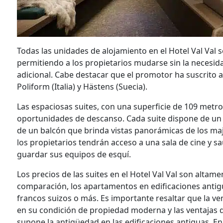
Todas las unidades de alojamiento en el Hotel Val Va
permitiendo a los propietarios mudarse sin la necesida
adicional. Cabe destacar que el promotor ha suscrito
Poliform (Italia) y Hästens (Suecia).
Las espaciosas suites, con una superficie de 109 metr
oportunidades de descanso. Cada suite dispone de un
de un balcón que brinda vistas panorámicas de los maje
los propietarios tendrán acceso a una sala de cine y 
guardar sus equipos de esquí.
Los precios de las suites en el Hotel Val Val son alta
comparación, los apartamentos en edificaciones antig
francos suizos o más. Es importante resaltar que la ven
en su condición de propiedad moderna y las ventajas qu
supone la antigüedad en las edificaciones antiguas. E