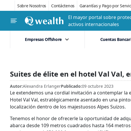
Sobre Nosotros
Contáctenos
Garantías y Pago por Servic
El mayor portal sobre protec
activos internacionales
Empresas Offshore
Cuentas Bancar
Suites de élite en el hotel Val Val, 
Autor:
Alexandra Erlanger
Publicado:
09 octubre 2023
Le extendemos una cordial invitación a contemplar la ex
Hotel Val Val, estratégicamente asentado en una pinto
localización dentro de los majestuosos Alpes Suizos.
Tenemos el honor de ofrecerle la oportunidad de adquir
abarca desde 109 metros cuadrados hasta 164 metros c