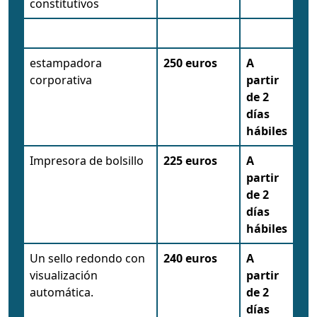
constitutivos
estampadora
250 euros
A
corporativa
partir
de 2
días
hábiles
Impresora de bolsillo
225 euros
A
partir
de 2
días
hábiles
Un sello redondo con
240 euros
A
visualización
partir
automática.
de 2
días