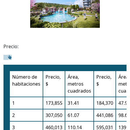
Precio:
Número de
Precio,
Área,
Precio,
Área,
habitaciones
$
metros
$
metr
cuadrados
cuad
1
173,855
31.41
184,370
47.91
2
307,050
61.07
441,086
98.61
3
460,013
110.14
595,031
139.