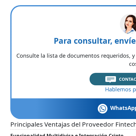
Para consultar, enví
Consulte la lista de documentos requeridos, y 
co
CONTAC
Hablemos p
WhatsAp
Principales Ventajas del Proveedor Fintec
Funcionalidad Multidivisa e Integración Cripto