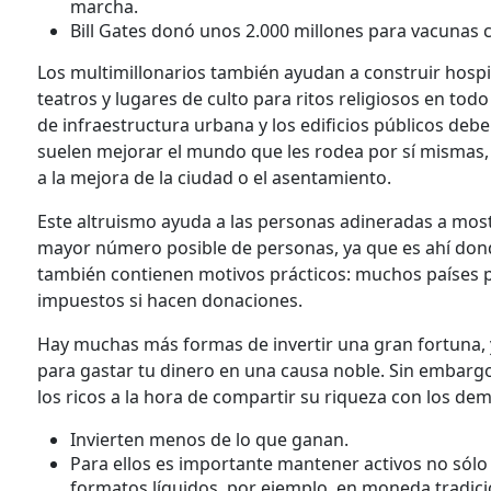
marcha.
Bill Gates donó unos 2.000 millones para vacunas c
Los multimillonarios también ayudan a construir hospit
teatros y lugares de culto para ritos religiosos en to
de infraestructura urbana y los edificios públicos deb
suelen mejorar el mundo que les rodea por sí mismas, 
a la mejora de la ciudad o el asentamiento.
Este altruismo ayuda a las personas adineradas a mostra
mayor número posible de personas, ya que es ahí donde
también contienen motivos prácticos: muchos países p
impuestos si hacen donaciones.
Hay muchas más formas de invertir una gran fortuna, 
para gastar tu dinero en una causa noble. Sin embarg
los ricos a la hora de compartir su riqueza con los dem
Invierten menos de lo que ganan.
Para ellos es importante mantener activos no sólo
formatos líquidos, por ejemplo, en moneda tradici