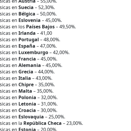
ísicas en
Austria
– 55,00%.
ísicas en
Suecia
– 52,30%.
ísicas en
Bélgica
– 50,00%.
ísicas en
Eslovenia
– 45,00%.
sicas en los
Países Bajos
– 49,50%.
ísicas en
Irlanda
– 41,00
ísicas en
Portugal
– 48,00%.
ísicas en
España
– 47,00%.
ísicas en
Luxemburgo
– 42,00%.
ísicas en
Francia
– 45,00%.
ísicas en
Alemania
– 45,00%.
ísicas en
Grecia
– 44,00%.
ísicas en
Italia
– 43,00%.
ísicas en
Chipre
– 35,00%.
ísicas en
Malta
– 35,00%.
ísicas en
Polonia
– 32,00%.
ísicas en
Letonia
– 31,00%.
ísicas en
Croacia
– 30,00%.
ísicas en
Eslovaquia
– 25,00%.
sicas en la
República Checa
– 23,00%.
ísicas en
Estonia
– 20,00%.