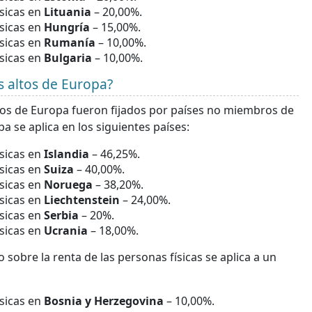
ísicas en
Lituania
– 20,00%.
ísicas en
Hungría
– 15,00%.
ísicas en
Rumanía
– 10,00%.
ísicas en
Bulgaria
– 10,00%.
s altos de Europa?
ados de Europa fueron fijados por países no miembros de
a se aplica en los siguientes países:
ísicas en
Islandia
– 46,25%.
ísicas en
Suiza
– 40,00%.
ísicas en
Noruega
– 38,20%.
ísicas en
Liechtenstein
– 24,00%.
ísicas en
Serbia
– 20%.
ísicas en
Ucrania
– 18,00%.
 sobre la renta de las personas físicas se aplica a un
ísicas en
Bosnia y Herzegovina
– 10,00%.