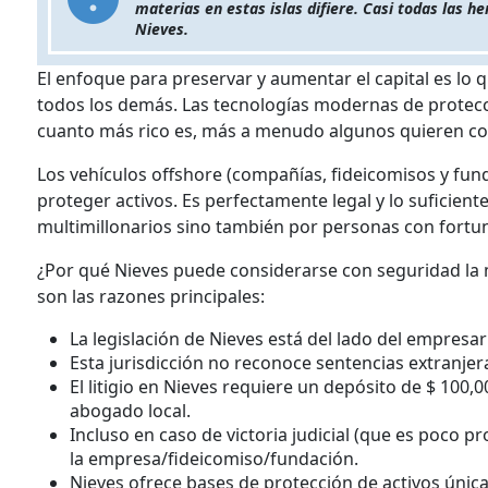
materias en estas islas difiere. Casi todas las 
Nieves.
El enfoque para preservar y aumentar el capital es lo
todos los demás. Las tecnologías modernas de prote
cuanto más rico es, más a menudo algunos quieren cod
Los vehículos offshore (compañías, fideicomisos y fun
proteger activos. Es perfectamente legal y lo suficien
multimillonarios sino también por personas con fortu
¿Por qué Nieves puede considerarse con seguridad la me
son las razones principales:
La legislación de Nieves está del lado del empresar
Esta jurisdicción no reconoce sentencias extranjer
El litigio en Nieves requiere un depósito de $ 100,
abogado local.
Incluso en caso de victoria judicial (que es poco p
la empresa/fideicomiso/fundación.
Nieves ofrece bases de protección de activos únic