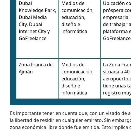
Dubai
Medios de
Ubicación co
Knowledge Park,
comunicación,
próspera c
Dubai Media
educación,
empresarial
City, Dubai
diseño e
de trabajar a
Internet City y
informática
plataforma e
GoFreelance
GoFreelance
Zona Franca de
Medios de
La Zona Fran
Ajmán
comunicación,
situada a 40
educación,
aeropuerto 
diseño e
tiene unas t
informática
registro muy
Es importante tener en cuenta que, con un visado de 
la libertad de residir en cualquier emirato. Sin embargo
zona económica libre donde fue emitida. Esto implica