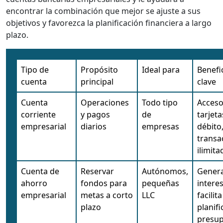
encontrar la combinación que mejor se ajuste a sus
objetivos y favorezca la planificación financiera a largo
plazo.
Tipo de
Propósito
Ideal para
Benefi
cuenta
principal
clave
Cuenta
Operaciones
Todo tipo
Acceso 
corriente
y pagos
de
tarjeta
empresarial
diarios
empresas
débito
transa
ilimita
Cuenta de
Reservar
Autónomos,
Gener
ahorro
fondos para
pequeñas
interes
empresarial
metas a corto
LLC
facilita
plazo
planifi
presup