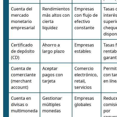
Cuenta del
Rendimientos
Empresas
Tasas 
mercado
más altos con
con flujo de
interé
monetario
cierta
efectivo
superi
empresarial
liquidez
constante
chequ
dispon
Certificado
Ahorro a
Empresas
Tasas f
de depósito
largo plazo
estables
rentab
(CD)
garant
Cuenta de
Aceptar
Comercio
Permit
comerciante
pagos con
electrónico,
con tar
(merchant
tarjeta
retail,
en líne
account)
servicios
Cuenta en
Gestionar
Empresas
Reduc
divisas o
múltiples
globales
comisi
multimoneda
monedas
por
conver