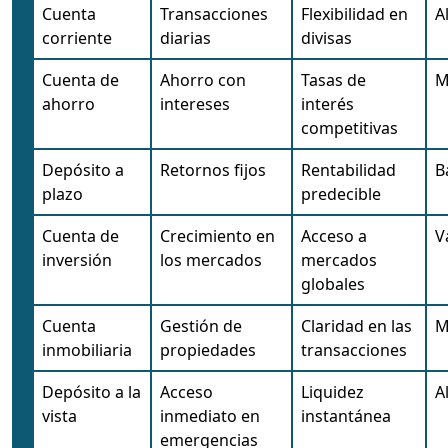
Cuenta
Transacciones
Flexibilidad en
A
corriente
diarias
divisas
Cuenta de
Ahorro con
Tasas de
M
ahorro
intereses
interés
competitivas
Depósito a
Retornos fijos
Rentabilidad
B
plazo
predecible
Cuenta de
Crecimiento en
Acceso a
V
inversión
los mercados
mercados
globales
Cuenta
Gestión de
Claridad en las
M
inmobiliaria
propiedades
transacciones
Depósito a la
Acceso
Liquidez
A
vista
inmediato en
instantánea
emergencias