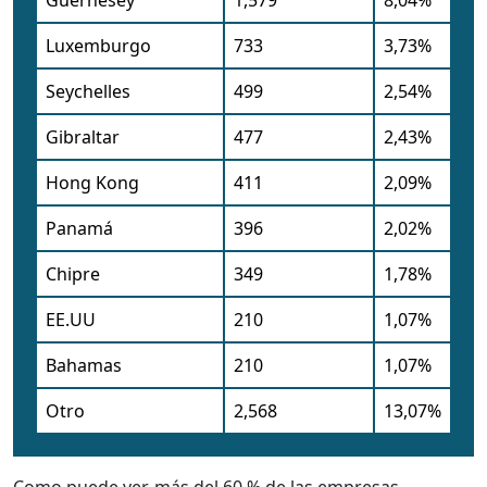
Guernesey
1,579
8,04%
Luxemburgo
733
3,73%
Seychelles
499
2,54%
Gibraltar
477
2,43%
Hong Kong
411
2,09%
Panamá
396
2,02%
Chipre
349
1,78%
EE.UU
210
1,07%
Bahamas
210
1,07%
Otro
2,568
13,07%