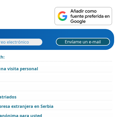
Envíame un e-mail
th:
na visita personal
atriados
resa extranjera en Serbia
e anónima para usted