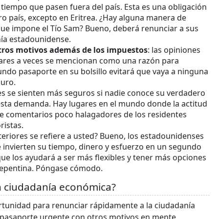
tiempo que pasen fuera del país. Esta es una obligación
o país, excepto en Eritrea. ¿Hay alguna manera de
que impone el Tío Sam? Bueno, deberá renunciar a sus
nía estadounidense.
tros motivos además de los impuestos
: las opiniones
milares a veces se mencionan como una razón para
ndo pasaporte en su bolsillo evitará que vaya a ninguna
guro.
 se sienten más seguros si nadie conoce su verdadero
 esta demanda. Hay lugares en el mundo donde la actitud
de comentarios poco halagadores de los residentes
ristas.
eriores se refiere a usted? Bueno, los estadounidenses
 invierten su tiempo, dinero y esfuerzo en un segundo
e los ayudará a ser más flexibles y tener más opciones
er repentina. Póngase cómodo.
n ciudadanía económica?
tunidad para renunciar rápidamente a la ciudadanía
 pasaporte urgente con otros motivos en mente