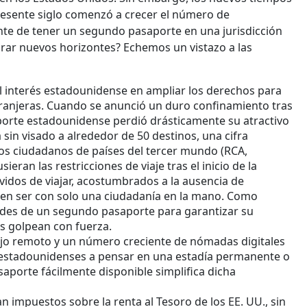
resente siglo comenzó a crecer el número de
e de tener un segundo pasaporte en una jurisdicción
orar nuevos horizontes? Echemos un vistazo a las
l interés estadounidense en ampliar los derechos para
tranjeras. Cuando se anunció un duro confinamiento tras
aporte estadounidense perdió drásticamente su atractivo
 sin visado a alrededor de 50 destinos, una cifra
os ciudadanos de países del tercer mundo (RCA,
ran las restricciones de viaje tras el inicio de la
idos de viajar, acostumbrados a la ausencia de
den ser con solo una ciudadanía en la mano. Como
ades de un segundo pasaporte para garantizar su
is golpean con fuerza.
rabajo remoto y un número creciente de nómadas digitales
stadounidenses a pensar en una estadía permanente o
aporte fácilmente disponible simplifica dicha
 impuestos sobre la renta al Tesoro de los EE. UU., sin