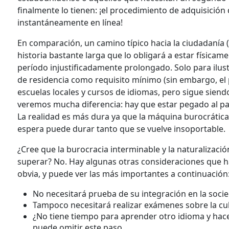
finalmente lo tienen: ¡el procedimiento de adquisición
instantáneamente en línea!
En comparación, un camino típico hacia la ciudadanía (
historia bastante larga que lo obligará a estar física
período injustificadamente prolongado. Solo para ilus
de residencia como requisito mínimo (sin embargo, el pl
escuelas locales y cursos de idiomas, pero sigue siend
veremos mucha diferencia: hay que estar pegado al país
La realidad es más dura ya que la máquina burocrática
espera puede durar tanto que se vuelve insoportable.
¿Cree que la burocracia interminable y la naturalizaci
superar? No. Hay algunas otras consideraciones que h
obvia, y puede ver las más importantes a continuación
No necesitará prueba de su integración en la socie
Tampoco necesitará realizar exámenes sobre la cultu
¿No tiene tiempo para aprender otro idioma y hac
puede omitir este paso