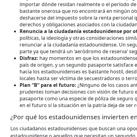
importar dónde residan realmente o el período de 
bastante onerosa que no encontrará en ningún otr
deshacerse del impuesto sobre la renta personal 
derechos y obligaciones asociados con la ciudada
Renuncia a la ciudadanía estadounidense por o
políticas, la ideología y otras consideraciones si
renunciar a la ciudadanía estadounidense. Un segu
parte ya que tendrá un ‘aeródromo de reserva’ se
Disfraz:
hay momentos en que los estadounidenses
país de origen, y un segundo pasaporte satisface
hacia los estadounidenses es bastante hostil, des
locales hasta ser víctima de secuestradores o terro
Plan “B” para el futuro:
¿Ninguno de los casos ant
prudentes toman decisiones con visión de futuro e
pasaporte como una especie de póliza de seguro qu
en el futuro si la situación en la patria deja de s
¿Por qué los estadounidenses invierten e
Los ciudadanos estadounidenses que buscan una opor
estadounidense o aquellos que necesitan un segundo