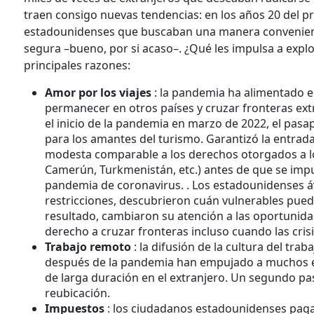
traen consigo nuevas tendencias: en los años 20 del p
estadounidenses que buscaban una manera convenient
segura –bueno, por si acaso–. ¿Qué les impulsa a expl
principales razones:
Amor por los viajes
: la pandemia ha alimentado e
permanecer en otros países y cruzar fronteras ex
el inicio de la pandemia en marzo de 2022, el pas
para los amantes del turismo. Garantizó la entrada
modesta comparable a los derechos otorgados a l
Camerún, Turkmenistán, etc.) antes de que se impusie
pandemia de coronavirus. . Los estadounidenses áv
restricciones, descubrieron cuán vulnerables pue
resultado, cambiaron su atención a las oportunid
derecho a cruzar fronteras incluso cuando las cris
Trabajo remoto
: la difusión de la cultura del t
después de la pandemia han empujado a muchos e
de larga duración en el extranjero. Un segundo pas
reubicación.
Impuestos
: los ciudadanos estadounidenses pagan