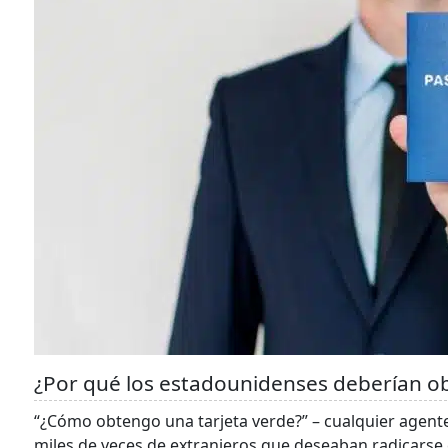
¿Por qué los estadounidenses deberían 
“¿Cómo obtengo una tarjeta verde?” – cualquier agen
miles de veces de extranjeros que deseaban radicarse