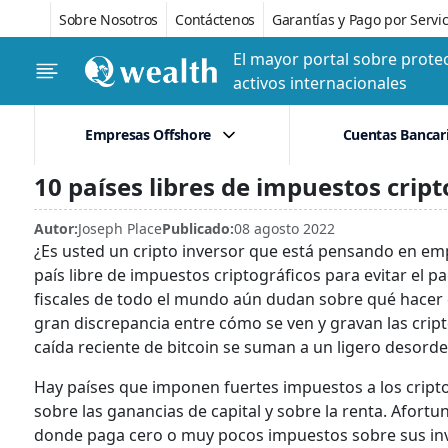
Sobre Nosotros
Contáctenos
Garantías y Pago por Servic
El mayor portal sobre protec
activos internacionales
Empresas Offshore
Cuentas Bancar
10 países libres de impuestos crip
Autor:
Joseph Place
Publicado:
08 agosto 2022
¿Es usted un cripto inversor que está pensando en em
país libre de impuestos criptográficos para evitar el 
fiscales de todo el mundo aún dudan sobre qué hacer c
gran discrepancia entre cómo se ven y gravan las cri
caída reciente de bitcoin se suman a un ligero desorde
Hay países que imponen fuertes impuestos a los cript
sobre las ganancias de capital y sobre la renta. Afor
donde paga cero o muy pocos impuestos sobre sus inv