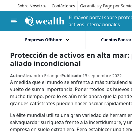
Sobre Nosotros
Contáctenos
Garantías y Pago por Servic
El mayor portal sobre protec
activos internacionales
Empresas Offshore
Cuentas Bancar
Protección de activos en alta mar:
aliado incondicional
Autor:
Alexandra Erlanger
Publicado:
15 septiembre 2022
A medida que el mundo se enfrenta a más turbulencias 
vuelto de suma importancia. Poner “todos los huevos 
mucho tiempo, pero lo es aún más ahora que la pandem
grandes catástrofes pueden hacer oscilar rápidament
La élite mundial utiliza una gran variedad de herrami
salvaguardar su riqueza frente a la incertidumbre, y 
empresa en suelo extranjero. Pero establecer una tien