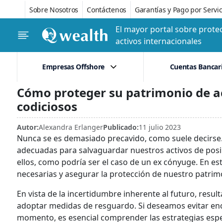
Sobre Nosotros
Contáctenos
Garantías y Pago por Servic
El mayor portal sobre protec
activos internacionales
Empresas Offshore
Cuentas Bancar
Cómo proteger su patrimonio de a
codiciosos
Autor:
Alexandra Erlanger
Publicado:
11 julio 2023
Nunca se es demasiado precavido, como suele decirse
adecuadas para salvaguardar nuestros activos de posi
ellos, como podría ser el caso de un ex cónyuge. En es
necesarias y asegurar la protección de nuestro patrim
En vista de la incertidumbre inherente al futuro, resul
adoptar medidas de resguardo. Si deseamos evitar en
momento, es esencial comprender las estrategias espec