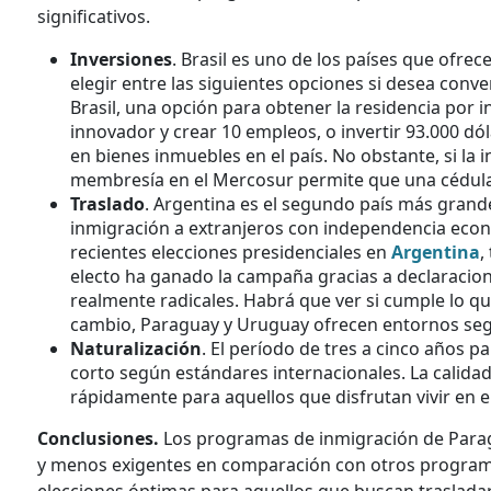
significativos.
Inversiones
. Brasil es uno de los países que ofre
elegir entre las siguientes opciones si desea conve
Brasil, una opción para obtener la residencia por i
innovador y crear 10 empleos, o invertir 93.000 dó
en bienes inmuebles en el país. No obstante, si la i
membresía en el Mercosur permite que una cédula p
Traslado
. Argentina es el segundo país más gran
inmigración a extranjeros con independencia económ
recientes elecciones presidenciales en
Argentina
,
electo ha ganado la campaña gracias a declaracio
realmente radicales. Habrá que ver si cumple lo que
cambio, Paraguay y Uruguay ofrecen entornos segu
Naturalización
. El período de tres a cinco años 
corto según estándares internacionales. La calida
rápidamente para aquellos que disfrutan vivir en el
Conclusiones.
Los programas de inmigración de Parag
y menos exigentes en comparación con otros progra