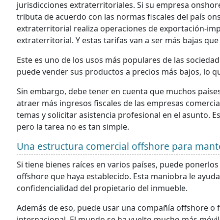
jurisdicciones extraterritoriales. Si su empresa onsho
tributa de acuerdo con las normas fiscales del país on
extraterritorial realiza operaciones de exportación-impo
extraterritorial. Y estas tarifas van a ser más bajas qu
Este es uno de los usos más populares de las sociedad
puede vender sus productos a precios más bajos, lo q
Sin embargo, debe tener en cuenta que muchos países 
atraer más ingresos fiscales de las empresas comercia
temas y solicitar asistencia profesional en el asunto.
pero la tarea no es tan simple.
Una estructura comercial offshore para man
Si tiene bienes raíces en varios países, puede ponerlo
offshore que haya establecido. Esta maniobra le ayuda
confidencialidad del propietario del inmueble.
Además de eso, puede usar una compañía offshore o fi
internacional. El mundo se ha vuelto mucho más móvil 