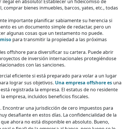
r ilegal en absoluto! Establecer un fideicomiso de
, comprar bienes inmuebles, barcos, yates, etc., todas
te importante planificar sabiamente su herencia si
mento es un documento simple de redactar, pero un
acer algunas cosas que un testamento no puede.
omiso
para transmitir la propiedad a las próximas
es offshore para diversificar su cartera. Puede abrir
 proyectos de inversión internacionales protegiéndose
relacionados con las sanciones.
al eficiente si está preparado para volar a un lugar
ara lograr sus objetivos.
Una empresa offshore es
una
stá registrada la empresa. El estatus de no residente
la empresa, incluidos beneficios fiscales.
. Encontrar una jurisdicción de cero impuestos para
y desafiante en estos días. La confidencialidad de la
que ahora no está disponible en absoluto. Bueno,
real o final) de la empresa al banco, pero luego se le