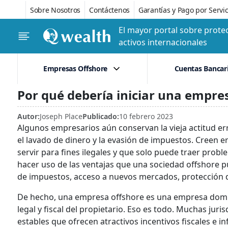
Sobre Nosotros
Contáctenos
Garantías y Pago por Servic
El mayor portal sobre protec
activos internacionales
Empresas Offshore
Cuentas Bancar
Por qué debería iniciar una empre
Autor:
Joseph Place
Publicado:
10 febrero 2023
Algunos empresarios aún conservan la vieja actitud err
el lavado de dinero y la evasión de impuestos. Creen
servir para fines ilegales y que solo puede traer probl
hacer uso de las ventajas que una sociedad offshore p
de impuestos, acceso a nuevos mercados, protección 
De hecho, una empresa offshore es una empresa domicil
legal y fiscal del propietario. Eso es todo. Muchas juri
estables que ofrecen atractivos incentivos fiscales e 