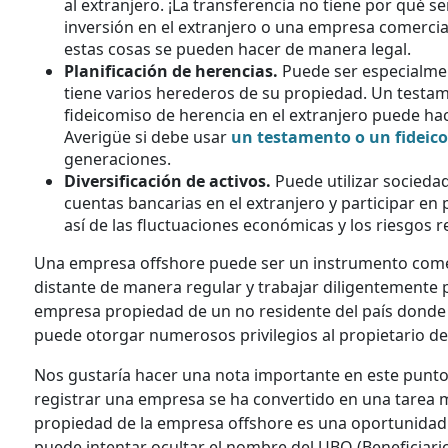
al extranjero. ¡La transferencia no tiene por qué se
inversión en el extranjero o una empresa comercial
estas cosas se pueden hacer de manera legal.
Planificación de herencias.
Puede ser especialmen
tiene varios herederos de su propiedad. Un testa
fideicomiso de herencia en el extranjero puede h
Averigüe si debe usar
un testamento o un fideic
generaciones.
Diversificación de activos.
Puede utilizar sociedad
cuentas bancarias en el extranjero y participar en
así de las fluctuaciones económicas y los riesgos 
Una empresa offshore puede ser un instrumento comerci
distante de manera regular y trabajar diligentemente p
empresa propiedad de un no residente del país donde e
puede otorgar numerosos privilegios al propietario de 
Nos gustaría hacer una nota importante en este punto
registrar una empresa se ha convertido en una tarea mu
propiedad de la empresa offshore es una oportunidad 
puede intentar ocultar el nombre del UBO (Beneficiario 