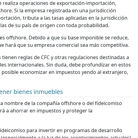
re realiza operaciones de exportación-importación,
shore. Si la empresa registrada en una jurisdicción
rtación, tributa a las tasas aplicadas en la jurisdicción
e las de su país de origen con toda probabilidad.
es offshore. Debido a que su base imponible se reduce,
ue hará que su empresa comercial sea más competitiva.
tienen reglas de CFC y otras regulaciones destinadas a
les internacionales. Sin duda, debe profundizar en estos
 Es posible economizar en impuestos yendo al extranjero,
tener bienes inmuebles
s a nombre de la compañía offshore o del fideicomiso
rá a ahorrar en impuestos y proteger la
deicomiso para invertir en programas de desarrollo
(especialmente a la luz de los acontecimientos actuales)