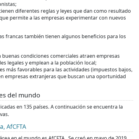
onistas;
s tienen diferentes reglas y leyes que dan como resultado
lo que permite a las empresas experimentar con nuevos
nas francas también tienen algunos beneficios para los
on buenas condiciones comerciales atraen empresas
es legales y emplean a la población local;
es más favorables para las actividades (impuestos bajos,
traen empresas extranjeras que buscan una oportunidad
des del mundo
cadas en 135 países. A continuación se encuentra la
vas.
na, AfCFTA
área en el mundo es AfCFTA . Se creó en mayo de 2019,