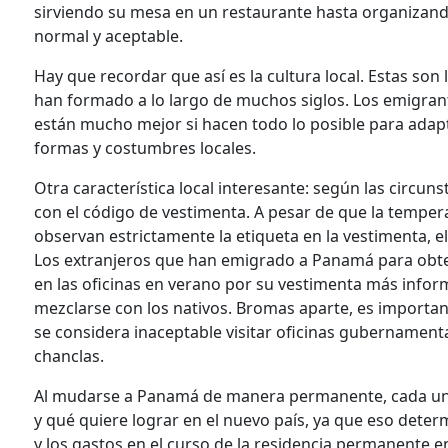
sirviendo su mesa en un restaurante hasta organizand
normal y aceptable.
Hay que recordar que así es la cultura local. Estas son 
han formado a lo largo de muchos siglos. Los emigran
están mucho mejor si hacen todo lo posible para adapt
formas y costumbres locales.
Otra característica local interesante: según las circu
con el código de vestimenta. A pesar de que la tempe
observan estrictamente la etiqueta en la vestimenta, el
Los extranjeros que han emigrado a Panamá para obten
en las oficinas en verano por su vestimenta más info
mezclarse con los nativos. Bromas aparte, es importa
se considera inaceptable visitar oficinas gubernamenta
chanclas.
Al mudarse a Panamá de manera permanente, cada uno d
y qué quiere lograr en el nuevo país, ya que eso deter
y los gastos en el curso de la residencia permanente en