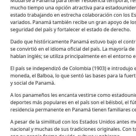
Mudarse a Panamá para tener residencia temporal, re
mucho tiempo una opción atractiva para estadouniden
estado trabajando en estrecha colaboración con los E
variados. Panamá también recibe un gran apoyo de los
seguridad del país y fortalecer el estado de derecho.
Dado que históricamente Panamá estuvo bajo el contr
se convirtió en el idioma oficial del país. La mayoría
hablan inglés; se utiliza principalmente en el entorno 
El país se independizó de Colombia (1903) e introdujo 
moneda, el Balboa, lo que sentó las bases para la fuer
y social de Panamá.
A los panameños les encanta vestirse como estadounidens
deportes más populares en el país son el béisbol, el f
residencia permanente en Panamá tienen familiares ce
A pesar de la similitud con los Estados Unidos antes
nacional y muchas de sus tradiciones originales. Con 