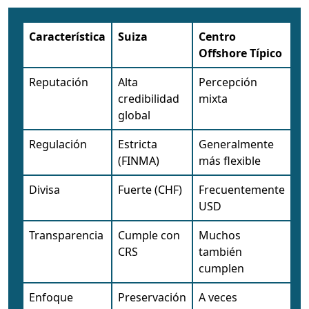
Característica
Suiza
Centro
Offshore Típico
Reputación
Alta
Percepción
credibilidad
mixta
global
Regulación
Estricta
Generalmente
(FINMA)
más flexible
Divisa
Fuerte (CHF)
Frecuentemente
USD
Transparencia
Cumple con
Muchos
CRS
también
cumplen
Enfoque
Preservación
A veces